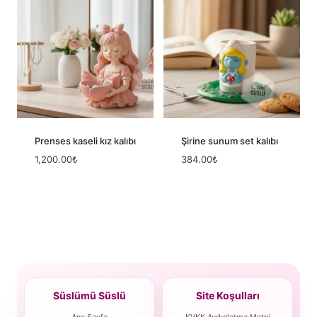
Prenses kaseli kız kalıbı
Şirine sunum set kalıbı
1,200.00
₺
384.00
₺
Süslümü Süslü
Site Koşulları