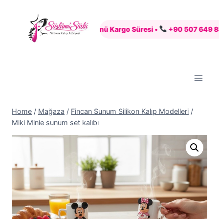
Skip
to
li Alışveriş •
7 İş Günü Kargo Süresi •
+90 507 649 88 83 •
content
Home
/
Mağaza
/
Fincan Sunum Silikon Kalıp Modelleri
/
Miki Minie sunum set kalıbı