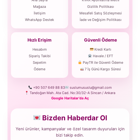
Ana Sayfa
KVKK Aydınlatma Metni
Mağaza
Gizlilik Politikası
İletişim
Mesafeli Satış Sözleşmesi
WhatsApp Destek
İade ve Değişim Politikası
Hızlı Erişim
Güvenli Ödeme
Hesabım
Kredi Kartı
Sipariş Takibi
Havale / EFT
Sepetim
PayTR ile Güvenli Ödeme
Ödeme
7 İş Günü Kargo Süresi
+90 507 649 88 83
suslumususlu@gmail.com
Tandoğan Mah. Ata Cad. No:30/32-A Sincan / Ankara
Google Haritalar’da Aç
Bizden Haberdar Ol
Yeni ürünler, kampanyalar ve özel tasarım duyuruları için
bizi takip edin.