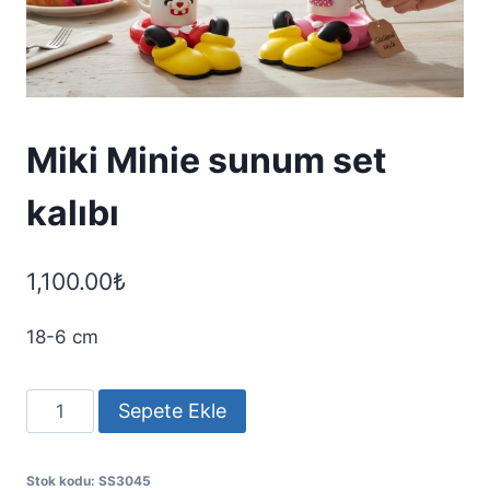
Miki Minie sunum set
kalıbı
1,100.00
₺
18-6 cm
Miki
Sepete Ekle
Minie
sunum
Stok kodu:
SS3045